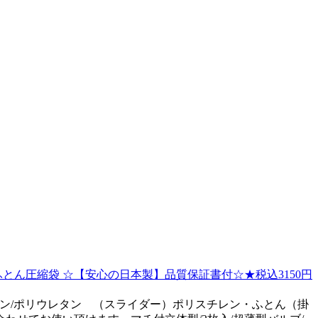
ん圧縮袋 ☆【安心の日本製】品質保証書付☆★税込3150円
チレン/ポリウレタン （スライダー）ポリスチレン・ふとん（掛