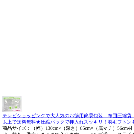
テレビショッピングで大人気のお徳用簡易包装 布団圧縮袋 
以上で送料無料★圧縮パックで押入れスッキリ！羽毛フトンも
商品サイズ：（幅）130cm×（深さ）85cm×（底マチ）5